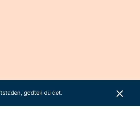
ttstaden, godtek du det.
Personvern
Utvikla av Zpirit