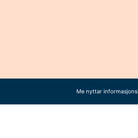
Me nyttar informasjonsk
betreinnsats.no