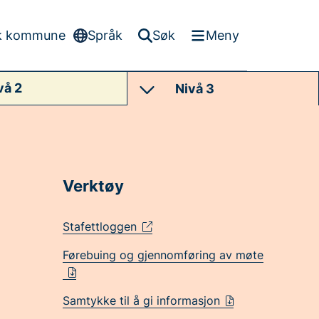
k kommune
Språk
Søk
Meny
vå 2
Nivå 3
Verktøy
Stafettloggen
Førebuing og gjennomføring av møte
Samtykke til å gi informasjon