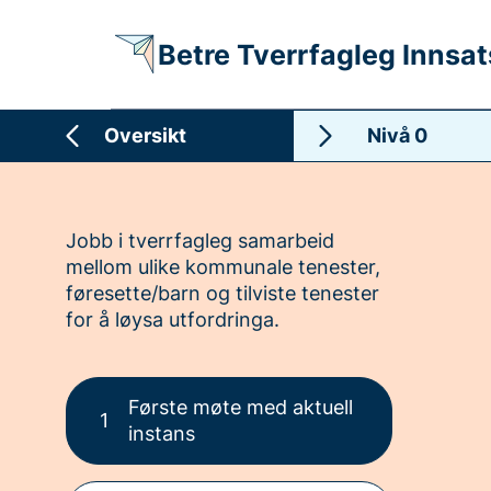
Betre Tverrfagleg Innsat
Oversikt
Nivå 0
Jobb i tverrfagleg samarbeid
mellom ulike kommunale tenester,
føresette/barn og tilviste tenester
for å løysa utfordringa.
Første møte med aktuell
1
instans